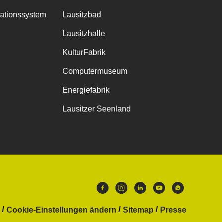
mationssystem
Lausitzbad
Lausitzhalle
KulturFabrik
Computermuseum
Energiefabrik
Lausitzer Seenland
Cookie-Einstellungen ändern
Sitemap
Presse