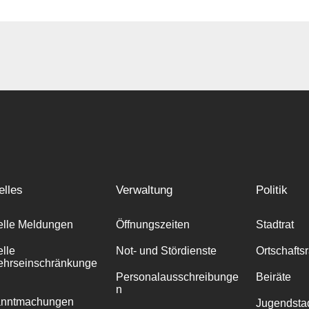
elles
Verwaltung
Politik
elle Meldungen
Öffnungszeiten
Stadtrat
elle
Not- und Stördienste
Ortschafts
ehrseinschränkunge
Personalausschreibunge
Beiräte
n
anntmachungen
Jugendstad