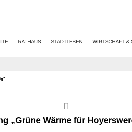
chen
ITE
RATHAUS
STADTLEBEN
WIRTSCHAFT &
ig"
ung „Grüne Wärme für Hoyerswerd