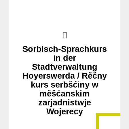
Sorbisch-Sprachkurs
in der
Stadtverwaltung
Hoyerswerda / Rěčny
kurs serbšćiny w
měšćanskim
zarjadnistwje
Wojerecy
Suche
für: