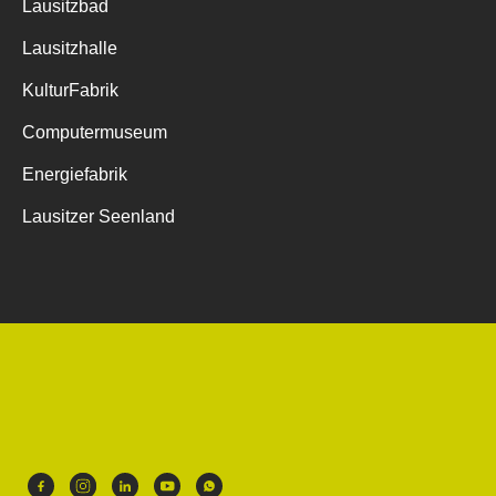
Lausitzbad
Lausitzhalle
KulturFabrik
Computermuseum
Energiefabrik
Lausitzer Seenland