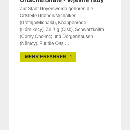
Zur Stadt Hoyerswerda gehören die
Ortsteile Bröthen/Michalken
(Brĕtnja/Michałki), Knappenrode
(Hórnikecy), Zeißig (Ćisk), Schwarzkollm
(Čorny Chołmc) und Dörgenhausen
(Němcy). Für die Orts …
MEHR ERFAHREN