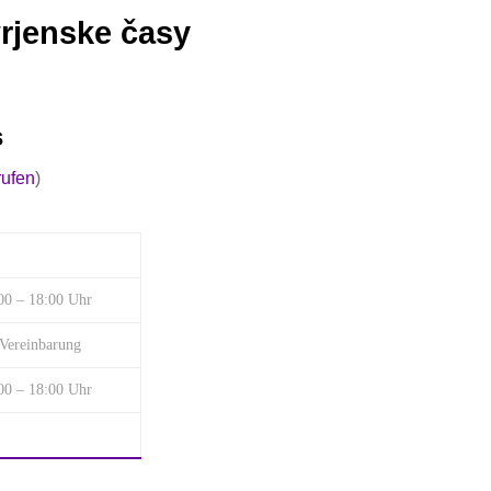
rjenske časy
s
rufen
)
00 – 18:00 Uhr
 Vereinbarung
00 – 18:00 Uhr