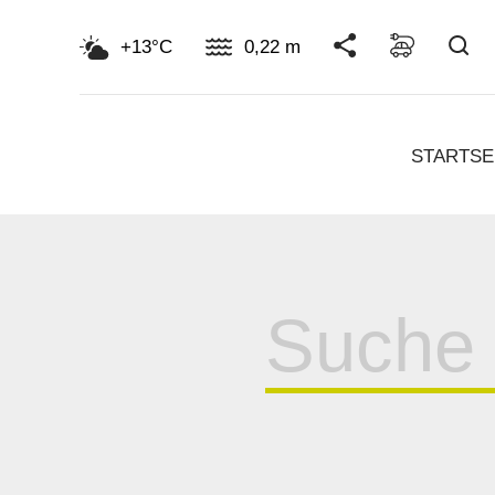
Su
+13°C
0,22 m
STARTSE
Suche
für: