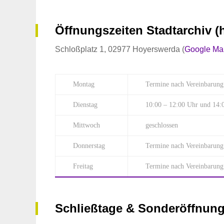
Öffnungszeiten Stadtarchiv (h
Schloßplatz 1, 02977 Hoyerswerda (
Google Map
Montag
Termine nach Vereinbarung
Dienstag
10:00 – 12:00 Uhr und 14:
Mittwoch
geschlossen
Donnerstag
Termine nach Vereinbarung
Freitag
Termine nach Vereinbarung
Schließtage &
Sonderöffnung