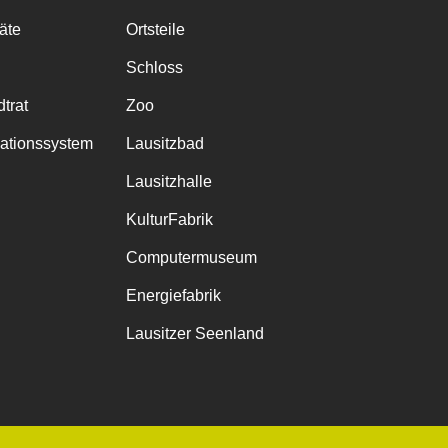
räte
Ortsteile
Schloss
trat
Zoo
mationssystem
Lausitzbad
Lausitzhalle
KulturFabrik
Computermuseum
Energiefabrik
Lausitzer Seenland