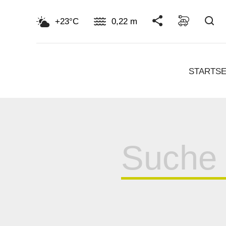
Su
+23°C
0,22 m
STARTSE
Suche
für: