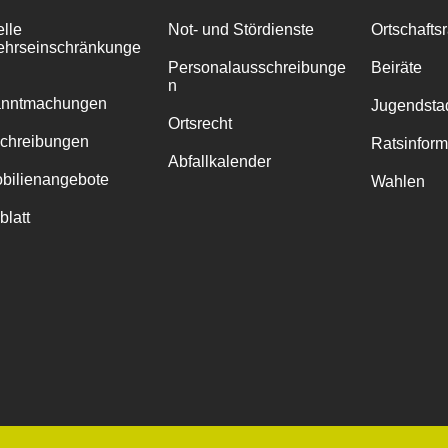
elle
Not- und Stördienste
Ortschafts
ehrseinschränkunge
Personalausschreibunge
Beiräte
n
anntmachungen
Jugendstad
Ortsrecht
chreibungen
Ratsinfor
Abfallkalender
bilienangebote
Wahlen
blatt