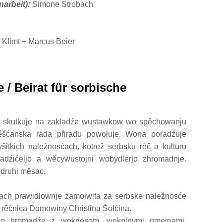
narbeit):
Simone Strobach
Klimt + Marcus Beier
 / Beirat für sorbische
c skutkuje na zakładźe wustawkow wo spěchowanju
ěšćanska rada přiradu powołuje. Wona poradźuje
kich naležnosćach, kotrež serbsku rěč a kulturu
adźićeljo a wěcywustojni wobydlerjo zhromadnje.
druhi měsac.
ch prawidłownje zamołwita za serbske naležnosće
 rěčnica Domowiny Christina Šołćina.
ko hromadźe z wokrjesom, wokolnymi gmejnami,