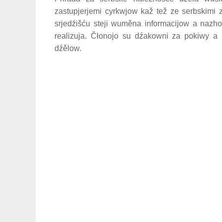
zastupjerjemi cyrkwjow kaž tež ze serbskimi 
srjedźišću steji wuměna informacijow a nazh
realizuja. Čłonojo su dźakowni za pokiwy a
dźělow.