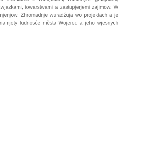
zwjazkami, towarstwami a zastupjerjemi zajimow. W
onjenjow. Zhromadnje wuradźuja wo projektach a je
 namjety ludnosće města Wojerec a jeho wjesnych