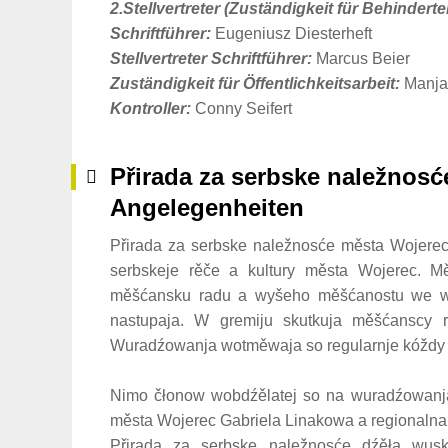
2.Stellvertreter (Zuständigkeit für Behinderte
Schriftführer:
Eugeniusz Diesterheft
Stellvertreter Schriftführer:
Marcus Beier
Zuständigkeit für Öffentlichkeitsarbeit:
Manja 
Kontroller:
Conny Seifert
Přirada za serbske naležnosće
Angelegenheiten
Přirada za serbske naležnosće města Wojere
serbskeje rěče a kultury města Wojerec. M
měšćansku radu a wyšeho měšćanostu we wšit
nastupaja. W gremiju skutkuja měšćanscy r
Wuradźowanja wotměwaja so regularnje kóždy 
Nimo čłonow wobdźělatej so na wuradźowanja
města Wojerec Gabriela Linakowa a regionalna
Přirada za serbske naležnosće dźěła wus