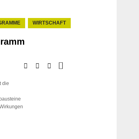
GRAMME
WIRTSCHAFT
ogramm
 die
sbausteine
 Wirkungen