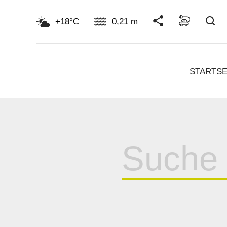
Su
+18°C
0,21 m
STARTSE
Suche
für: