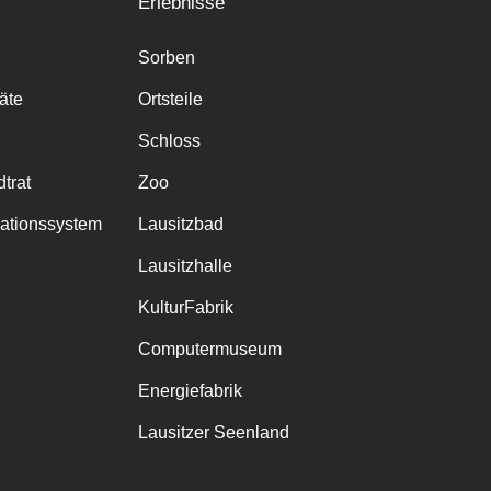
Erlebnisse
Sorben
räte
Ortsteile
Schloss
trat
Zoo
mationssystem
Lausitzbad
Lausitzhalle
KulturFabrik
Computermuseum
Energiefabrik
Lausitzer Seenland