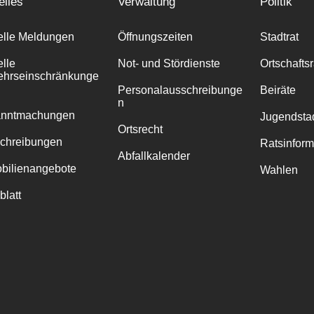
elles
Verwaltung
Politik
elle Meldungen
Öffnungszeiten
Stadtrat
elle
Not- und Stördienste
Ortschafts
ehrseinschränkunge
Personalausschreibunge
Beiräte
n
anntmachungen
Jugendstad
Ortsrecht
chreibungen
Ratsinfor
Abfallkalender
bilienangebote
Wahlen
blatt