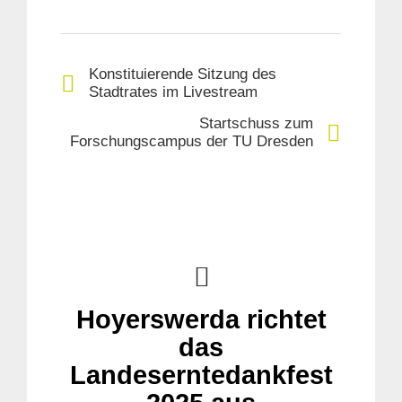
Konstituierende Sitzung des
Stadtrates im Livestream
Startschuss zum
Forschungscampus der TU Dresden
Suche
für:
Hoyerswerda richtet
das
Landeserntedankfest