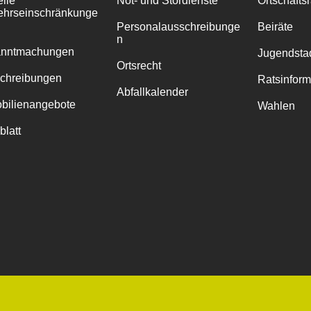
elle
Not- und Stördienste
Ortschafts
ehrseinschränkunge
Personalausschreibunge
Beiräte
n
anntmachungen
Jugendstad
Ortsrecht
chreibungen
Ratsinfor
Abfallkalender
bilienangebote
Wahlen
blatt