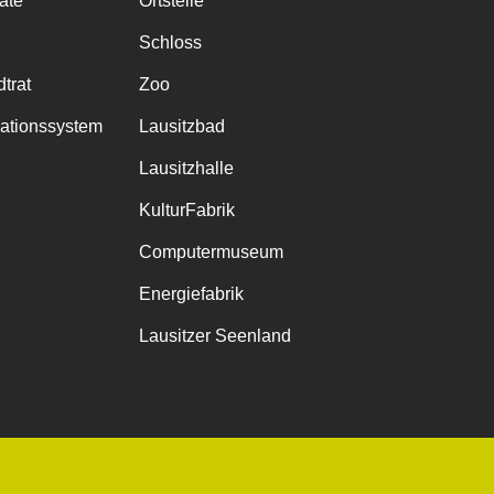
räte
Ortsteile
Schloss
trat
Zoo
mationssystem
Lausitzbad
Lausitzhalle
KulturFabrik
Computermuseum
Energiefabrik
Lausitzer Seenland