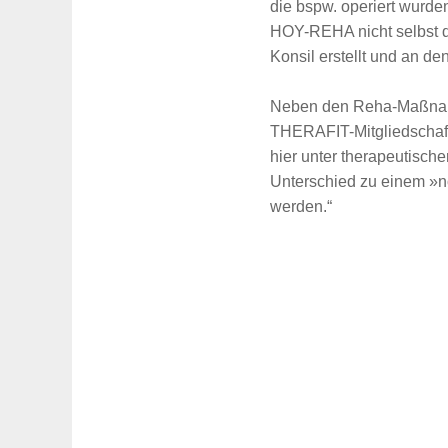
die bspw. operiert wurde
HOY-REHA nicht selbst d
Suche
für:
Konsil erstellt und an d
Neben den Reha-Maßnahm
THERAFIT-Mitgliedschaft.
hier unter therapeutisch
Unterschied zu einem »n
werden.“