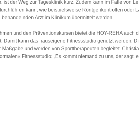
n, ist der Weg zur Tagesklinik kurz. Zudem kann im Falle von L
urchführen kann, wie beispielsweise Röntgenkontrollen oder 
en behandelnden Arzt im Klinikum übermittelt werden.
en und den Präventionskursen bietet die HOY-REHA auch die
 Damit kann das hauseigene Fitnessstudio genutzt werden. Die 
er Maßgabe und werden von Sporttherapeuten begleitet. Christi
ormalen« Fitnessstudio: „Es kommt niemand zu uns, der sagt, 