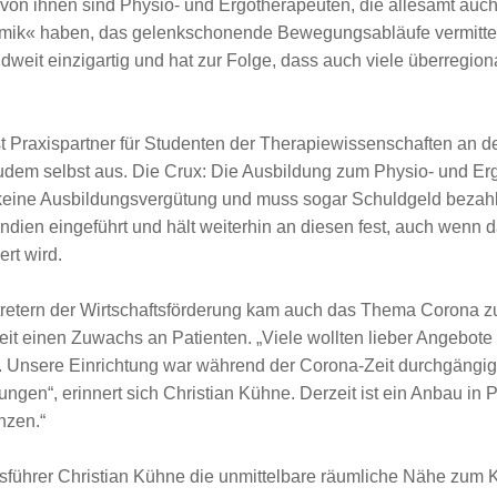
l von ihnen sind Physio- und Ergotherapeuten, die allesamt auc
mik« haben, das gelenkschonende Bewegungsabläufe vermittelt 
dweit einzigartig und hat zur Folge, dass auch viele überregion
raxispartner für Studenten der Therapiewissenschaften an d
udem selbst aus. Die Crux: Die Ausbildung zum Physio- und Erg
 keine Ausbildungsvergütung und muss sogar Schuldgeld bezah
ien eingeführt und hält weiterhin an diesen fest, auch wenn 
ert wird.
tretern der Wirtschaftsförderung kam auch das Thema Corona z
t einen Zuwachs an Patienten. „Viele wollten lieber Angebote 
nsere Einrichtung war während der Corona-Zeit durchgängig 
ngen“, erinnert sich Christian Kühne. Derzeit ist ein Anbau in 
nzen.“
ftsführer Christian Kühne die unmittelbare räumliche Nähe zum K