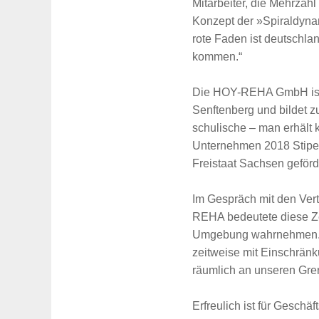
Mitarbeiter, die Mehrzah
Konzept der »Spiraldyna
rote Faden ist deutschlan
kommen.“
Die HOY-REHA GmbH ist P
Senftenberg und bildet z
schulische – man erhält
Unternehmen 2018 Stipend
Freistaat Sachsen geförd
Im Gespräch mit den Ver
REHA bedeutete diese Zei
Umgebung wahrnehmen. U
zeitweise mit Einschränku
räumlich an unseren Gre
Erfreulich ist für Geschä