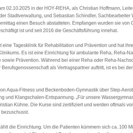
am 02.10.2025 in der HOY-REHA, als Christian Hoffmann, Leite
 der Stadtverwaltung, und Sebastian Schindler, Sachbearbeiter 
ittag einen Besuch abstatteten. Empfangen wurden sie von Ch
häftigt ist und seit 2016 die Geschäftsführung innehat.
ne Tagesklinik für Rehabilitation und Prävention und hat ihre
linikums. Es ist eine Einrichtung für ambulante Reha, Reha-N
e sowie Prävention. Während bei einer Reha oder Reha-Nachso
Berufsgenossenschaft als Vertragspartner auftritt, ist es bei d
von Aqua-Fitness und Beckenboden-Gymnastik über Step-Aero
ng und Klangschalen-Entspannung. „Für unsere Wassergymnast
hristian Kühne. Die Kurse sind zertifiziert und werden oftmals 
r bezuschusst.
ählt die Einrichtung. Um die Patienten kümmern sich ca. 100 Mi