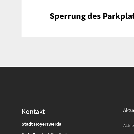
Sperrung des Parkpla
Suche
für:
Kontakt
Aktue
Stadt Hoyerswerda
Aktu