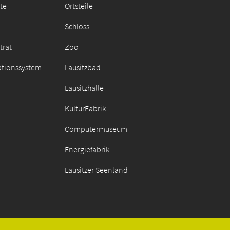
äte
Ortsteile
Schloss
trat
Zoo
ationssystem
Lausitzbad
Lausitzhalle
KulturFabrik
Computermuseum
Energiefabrik
Lausitzer Seenland