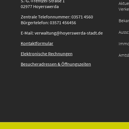
S.-G.-Frentzel-Straße 1
Aktue
02977 Hoyerswerda
Verk
Zentrale Telefonnummer: 03571 4560
Beka
Bürgertelefon: 03571 456456
Auss
E-Mail: verwaltung@hoyerswerda-stadt.de
Kontaktformular
Immo
Elektronische Rechnungen
Amtsb
Besucheradressen & Öffnungszeiten