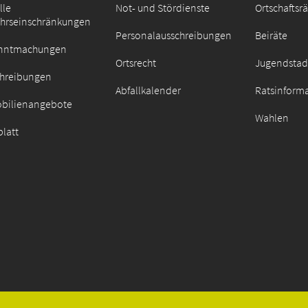
lle
Not- und Stördienste
Ortschaftsr
ehrseinschränkungen
Personalausschreibungen
Beiräte
nntmachungen
Ortsrecht
Jugendstad
chreibungen
Abfallkalender
Ratsinform
bilienangebote
Wahlen
latt