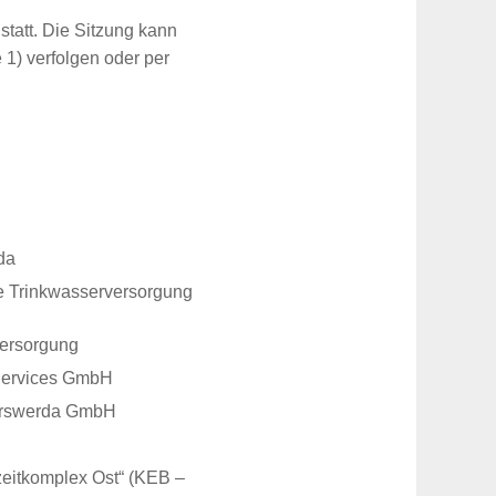
statt. Die Sitzung kann
1) verfolgen oder per
da
e Trinkwasserversorgung
versorgung
Services GmbH
yerswerda GmbH
eitkomplex Ost“ (KEB –