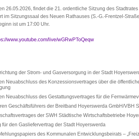
 26.05.2026, findet die 21. ordentliche Sitzung des Stadtrates 
t im Sitzungssaal des Neuen Rathauses (S.-G.-Frentzel-Straße 
eginn ist um 17:00 Uhr.
tps://www.youtube.com/live/wGRwPToQeqw
richtung der Strom- und Gasversorgung in der Stadt Hoyerswer
en Neuabschluss des Konzessionsvertrages über die öffentlich
igung
en Neuabschluss des Gestattungsvertrages für die Fernwärme
eren Geschäftsführers der Breitband Hoyerswerda GmbH/VBH 
schaftsvertrages der SWH Städtische Wirtschaftsbetriebe Ho
 für den Gasliefervertrag der Stadt Hoyerswerda
fehlungspapiers des Kommunalen Entwicklungsbeirats – „Freiz