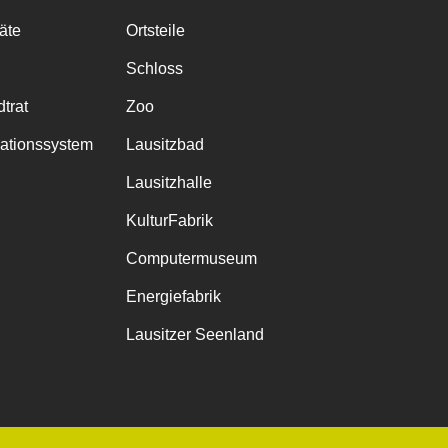
räte
Ortsteile
Schloss
trat
Zoo
mationssystem
Lausitzbad
Lausitzhalle
KulturFabrik
Computermuseum
Energiefabrik
Lausitzer Seenland