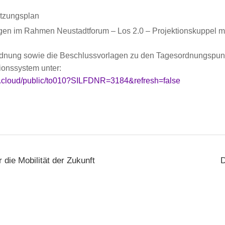
tzungsplan
gen im Rahmen Neustadtforum – Los 2.0 – Projektionskuppel m
rdnung sowie die Beschlussvorlagen zu den Tagesordnungspunk
tionssystem unter:
ris.cloud/public/to010?SILFDNR=3184&refresh=false
die Mobilität der Zukunft
D