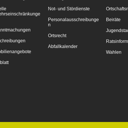
elle
Not- und Stördienste
Ortschafts
ehrseinschränkunge
Personalausschreibunge
Beiräte
n
anntmachungen
Jugendstad
Ortsrecht
chreibungen
Ratsinfor
Abfallkalender
bilienangebote
Wahlen
blatt