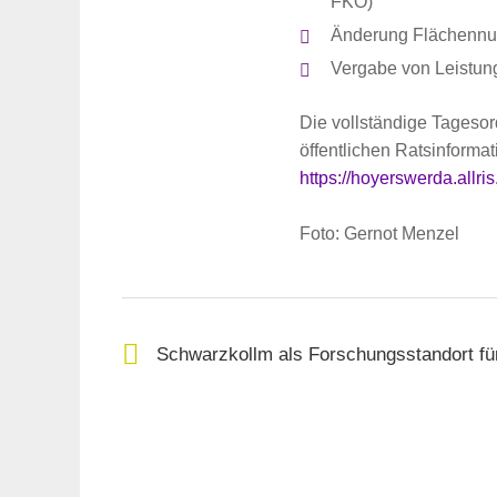
FKO)
Änderung Flächennu
Suche
Vergabe von Leistun
für:
Die vollständige Tageso
öffentlichen Ratsinforma
https://hoyerswerda.all
Foto: Gernot Menzel
Schwarzkollm als Forschungsstandort für 