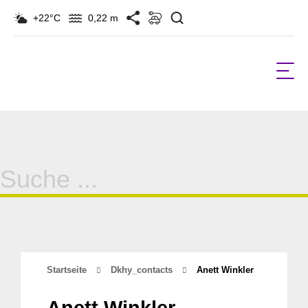
Suchen
+22°C
0,22 m
Suche
für:
Startseite
Dkhy_contacts
Anett Winkler