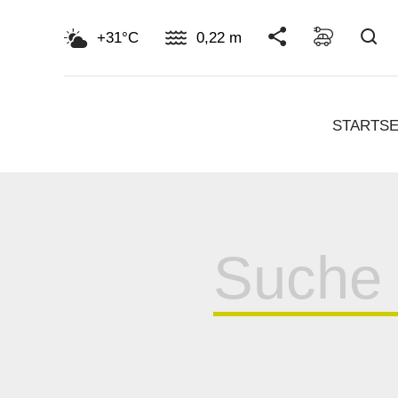
Su
+31°C
0,22 m
STARTSE
Suche
für: