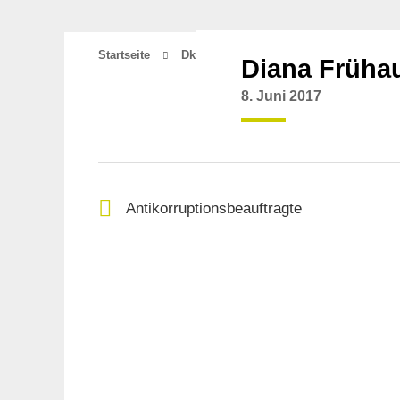
Startseite
Dkhy_contacts
Diana Frühauf
Diana Früha
8. Juni 2017
Antikorruptionsbeauftragte