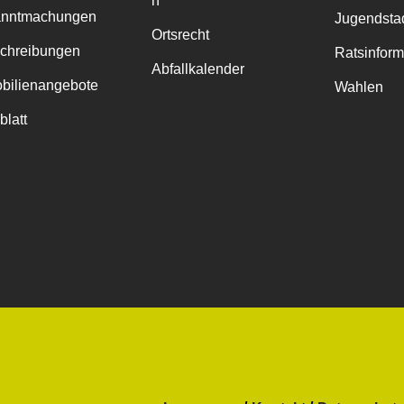
n
anntmachungen
Jugendstad
Ortsrecht
chreibungen
Ratsinfor
Abfallkalender
bilienangebote
Wahlen
blatt