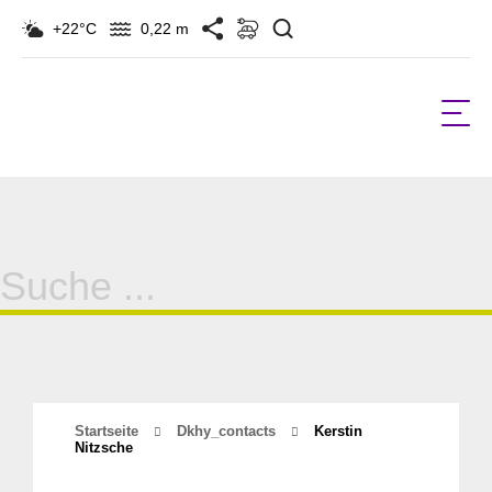
Suchen
+22°C
0,22 m
Suche
für:
Startseite
Dkhy_contacts
Kerstin
Nitzsche