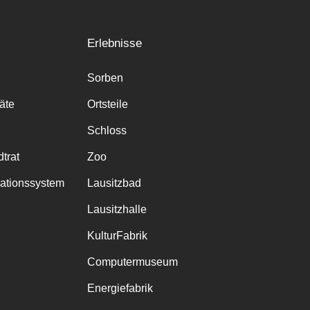
Erlebnisse
Sorben
räte
Ortsteile
Schloss
trat
Zoo
mationssystem
Lausitzbad
Lausitzhalle
KulturFabrik
Computermuseum
Energiefabrik