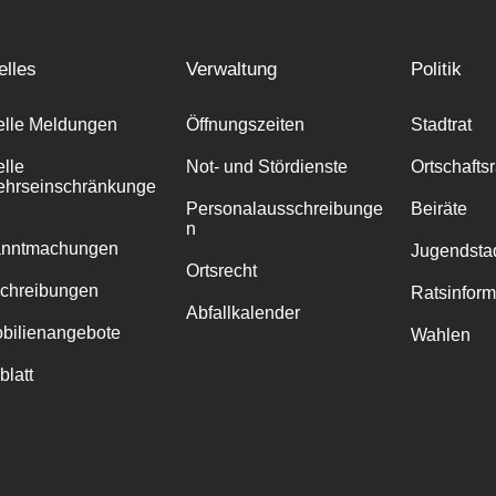
elles
Verwaltung
Politik
elle Meldungen
Öffnungszeiten
Stadtrat
elle
Not- und Stördienste
Ortschafts
ehrseinschränkunge
Personalausschreibunge
Beiräte
n
anntmachungen
Jugendstad
Ortsrecht
chreibungen
Ratsinfor
Abfallkalender
bilienangebote
Wahlen
blatt