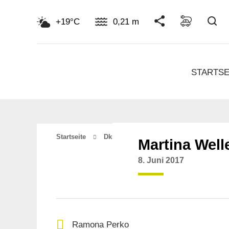
Su
+19°C
0,21 m
STARTSE
Startseite
Dkhy_contacts
Martina Welle
Martina Well
8. Juni 2017
Ramona Perko