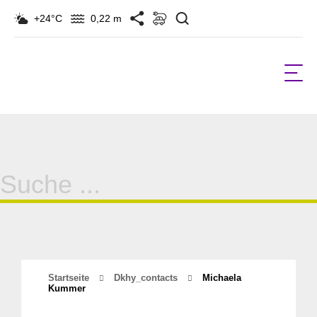
Suchen
+24°C
0,22 m
Suche
für:
Startseite
Dkhy_contacts
Michaela
Kummer