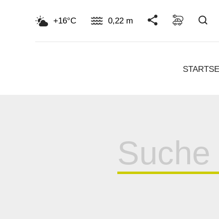
Su
+16°C
0,22 m
STARTSE
Suche
für: