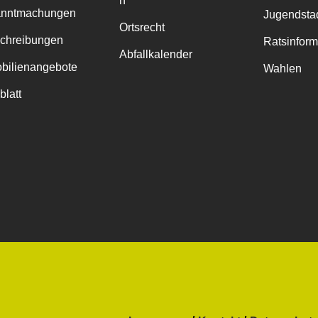
n
anntmachungen
Jugendstad
Ortsrecht
chreibungen
Ratsinfor
Abfallkalender
bilienangebote
Wahlen
blatt