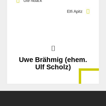
Ute Noack
Elfi Apitz
Uwe Brähmig (ehem.
Ulf Scholz)