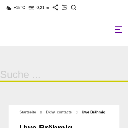
Suchen
+15°C
0,21 m
Suche
für:
Startseite
Dkhy_contacts
Uwe Brähmig