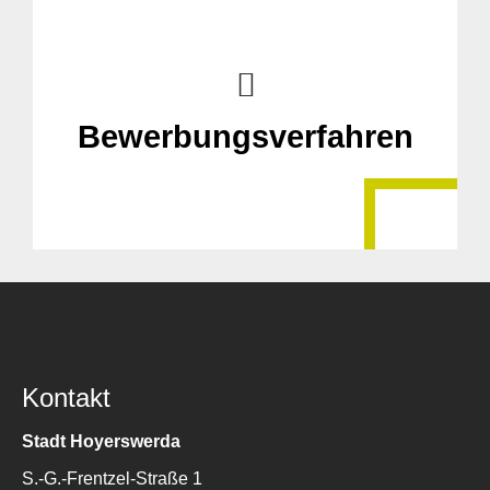
Suche
für:
Bewerbungsverfahren
Kontakt
Stadt Hoyerswerda
S.-G.-Frentzel-Straße 1