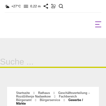
Suchen
+27°C
0,22 m
Suche
für:
Startseite
Rathaus
Geschäftsverteilung –
Rozdźělenje Nadawkow
Fachbereich
Bürgeramt
Bürgerservice
Gewerbe /
Märkte