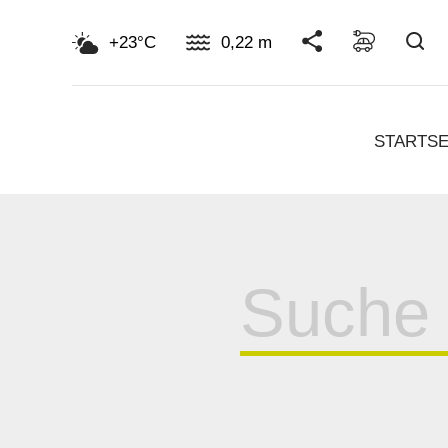
Su
+23°C
0,22 m
STARTSE
Suche
für: