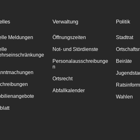
elles
Verwaltung
Politik
elle Meldungen
Öffnungszeiten
Stadtrat
elle
Not- und Stördienste
Ortschafts
ehrseinschränkunge
Personalausschreibunge
Beiräte
n
anntmachungen
Jugendstad
Ortsrecht
chreibungen
Ratsinfor
Abfallkalender
bilienangebote
Wahlen
blatt