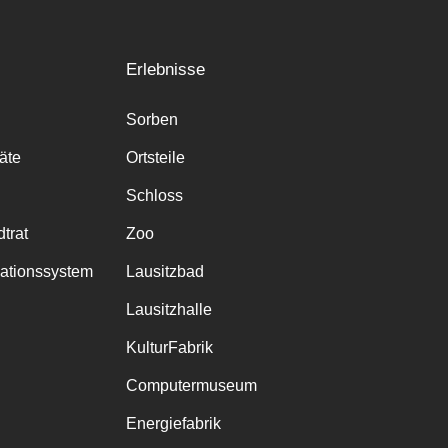
Erlebnisse
Sorben
räte
Ortsteile
Schloss
trat
Zoo
mationssystem
Lausitzbad
Lausitzhalle
KulturFabrik
Computermuseum
Energiefabrik