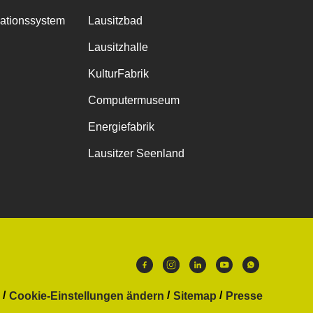
mationssystem
Lausitzbad
Lausitzhalle
KulturFabrik
Computermuseum
Energiefabrik
Lausitzer Seenland
Cookie-Einstellungen ändern
Sitemap
Presse