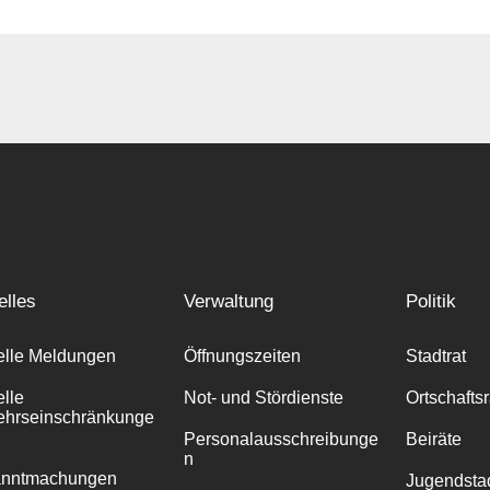
elles
Verwaltung
Politik
elle Meldungen
Öffnungszeiten
Stadtrat
elle
Not- und Stördienste
Ortschafts
ehrseinschränkunge
Personalausschreibunge
Beiräte
n
anntmachungen
Jugendstad