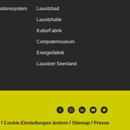
mationssystem
Lausitzbad
Lausitzhalle
KulturFabrik
Computermuseum
Energiefabrik
Lausitzer Seenland
Cookie-Einstellungen ändern
Sitemap
Presse