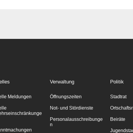
elles
Verwaltung
Politik
elle Meldungen
Öffnungszeiten
Stadtrat
elle
Not- und Stördienste
Ortschafts
ehrseinschränkunge
Personalausschreibunge
Beiräte
n
anntmachungen
Jugendstad