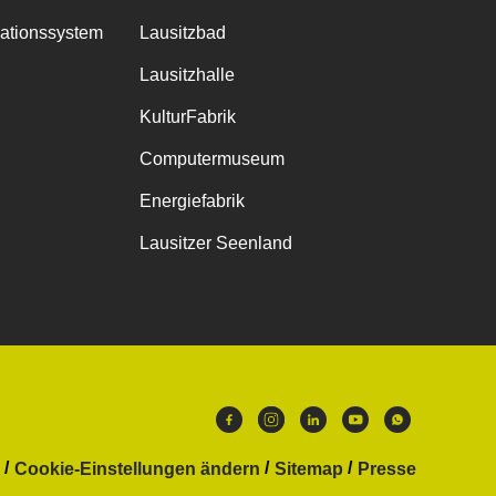
mationssystem
Lausitzbad
Lausitzhalle
KulturFabrik
Computermuseum
Energiefabrik
Lausitzer Seenland
Cookie-Einstellungen ändern
Sitemap
Presse