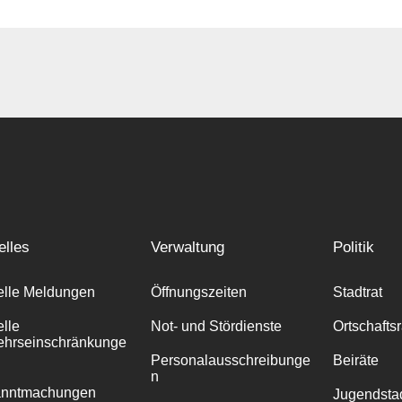
elles
Verwaltung
Politik
elle Meldungen
Öffnungszeiten
Stadtrat
elle
Not- und Stördienste
Ortschafts
ehrseinschränkunge
Personalausschreibunge
Beiräte
n
anntmachungen
Jugendstad