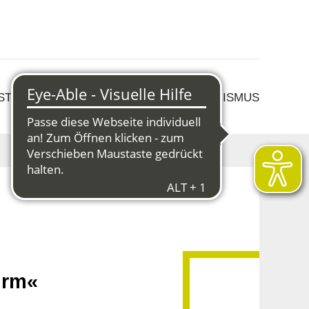
 STRUKTURWANDEL
KULTUR & TOURISMUS
irm«