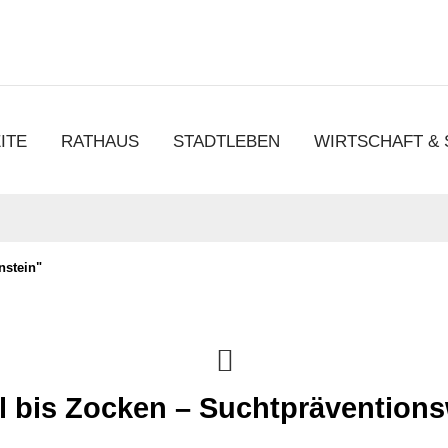
chen
ITE
RATHAUS
STADTLEBEN
WIRTSCHAFT &
nstein"
l bis Zocken – Suchtprävention