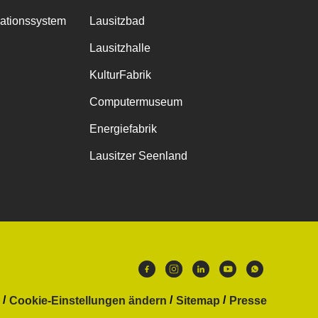
mationssystem
Lausitzbad
Lausitzhalle
KulturFabrik
Computermuseum
Energiefabrik
Lausitzer Seenland
Cookie-Einstellungen ändern
Sitemap
Presse