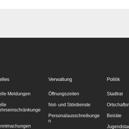
elles
Verwaltung
Politik
elle Meldungen
Öffnungszeiten
Stadtrat
elle
Not- und Stördienste
Ortschafts
ehrseinschränkunge
Personalausschreibunge
Beiräte
n
anntmachungen
Jugendstad