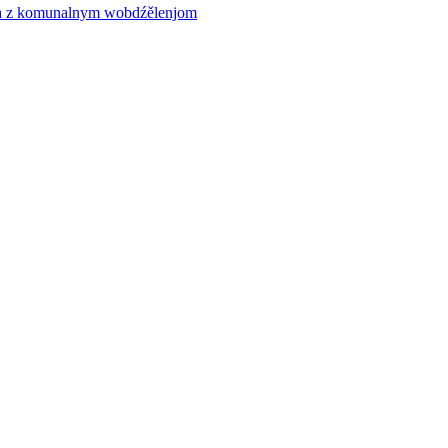
ća z komunalnym wobdźělenjom