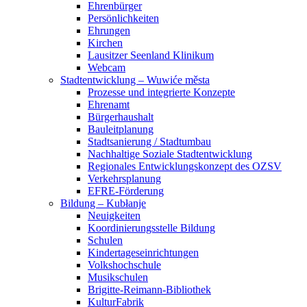
Ehrenbürger
Persönlichkeiten
Ehrungen
Kirchen
Lausitzer Seenland Klinikum
Webcam
Stadtentwicklung – Wuwiće města
Prozesse und integrierte Konzepte
Ehrenamt
Bürgerhaushalt
Bauleitplanung
Stadtsanierung / Stadtumbau
Nachhaltige Soziale Stadtentwicklung
Regionales Entwicklungskonzept des OZSV
Verkehrsplanung
EFRE-Förderung
Bildung – Kubłanje
Neuigkeiten
Koordinierungsstelle Bildung
Schulen
Kindertageseinrichtungen
Volkshochschule
Musikschulen
Brigitte-Reimann-Bibliothek
KulturFabrik