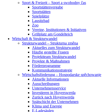
Sport & Freizeit – Sport a swobodny čas
Sportstättenvergabe
Sportstätten
Spielplätze
Lausitzbad
Zoo
Vereine, Institutionen & Initiativen
Grillplatz am Gondelteich
Wirtschaft & Strukturwandel
Strukturwandel – Strukturna změna
Aktuelles zum Strukturwandel
Häufig gestellte Fragen
Projektteam Strukturwandel
Projekte & Maßnahmen
Förderprogramme
Kommunikationsstrategie
Wirtschaftsförderung – Hospodarske spěchowanje
Aktuelle Informationen
Ausschreibungen
Unternehmensservice
Investieren in Hoyerswerda
Zurück nach Hoyerswerda
Spätschicht der Unternehmen
Klima und Energie
E-Ladesäulen