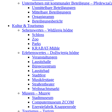
Unternehmen mit kommunaler Beteiligung – Předewza
Unmittelbare Beteiligungen
Mittelbare Beteiligungen
Organigramm
Beteiligungsbericht
Kultur & Tourismus
Sehenswertes – Widźenja hódne
Schloss
Zoo
Parks
KRABAT-Mühle
Erlebenswertes – Dožiwjenja hódne
Veranstaltungen
Lausitzhalle
Bürgerzentrum
Lausitzbad
Stadtfest
Musikfesttage
Straßentheater
Weihnachtsmarkt
Museen – Muzeje
Stadtmuseum
Computermuseum ZCOM
Energiefabrik Knappenrode
Tourismus – Turizm