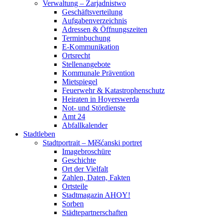
Verwaltung – Zarjadnistwo
Geschäftsverteilung
Aufgabenverzeichnis
Adressen & Öffnungszeiten
Terminbuchung
E-Kommunikation
Ortsrecht
Stellenangebote
Kommunale Prävention
Mietspiegel
Feuerwehr & Katastrophenschutz
Heiraten in Hoyerswerda
Not- und Stördienste
Amt 24
Abfallkalender
Stadtleben
Stadtportrait – Měšćanski portret
Imagebroschüre
Geschichte
Ort der Vielfalt
Zahlen, Daten, Fakten
Ortsteile
Stadtmagazin AHOY!
Sorben
Städtepartnerschaften