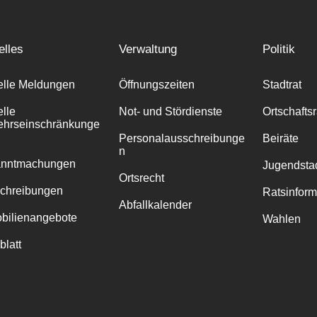
elles
Verwaltung
Politik
elle Meldungen
Öffnungszeiten
Stadtrat
elle
Not- und Stördienste
Ortschafts
ehrseinschränkunge
Personalausschreibunge
Beiräte
n
anntmachungen
Jugendstad
Ortsrecht
chreibungen
Ratsinfor
Abfallkalender
bilienangebote
Wahlen
blatt