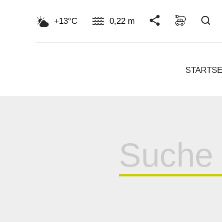
Su
+13°C
0,22 m
STARTSE
Suche
für: