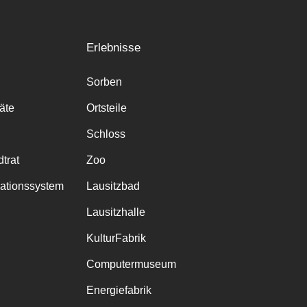
Erlebnisse
Sorben
räte
Ortsteile
Schloss
trat
Zoo
mationssystem
Lausitzbad
Lausitzhalle
KulturFabrik
Computermuseum
Energiefabrik