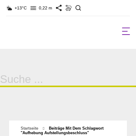
Suchen
+13°C
0,22 m
Suche
für:
Startseite
Beiträge Mit Dem Schlagwort
"Aufhebung Aufstellungsbeschluss"