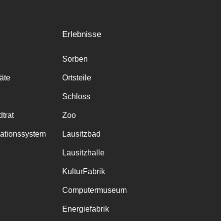
Erlebnisse
Sorben
räte
Ortsteile
Schloss
trat
Zoo
mationssystem
Lausitzbad
Lausitzhalle
KulturFabrik
Computermuseum
Energiefabrik