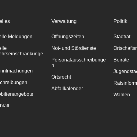
elles
Verwaltung
Politik
elle Meldungen
Öffnungszeiten
Stadtrat
elle
Not- und Stördienste
Ortschafts
ehrseinschränkunge
Personalausschreibunge
Beiräte
n
anntmachungen
Jugendstad
Ortsrecht
chreibungen
Ratsinfor
Abfallkalender
bilienangebote
Wahlen
blatt