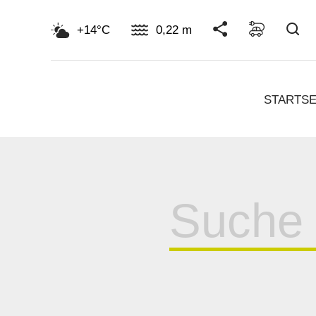
Su
+14°C
0,22 m
STARTSE
Suche
für: