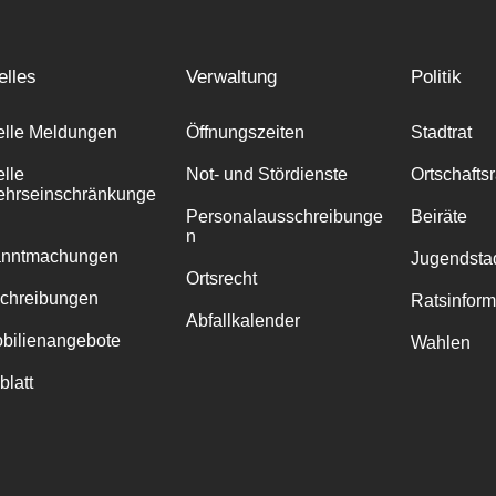
elles
Verwaltung
Politik
elle Meldungen
Öffnungszeiten
Stadtrat
elle
Not- und Stördienste
Ortschafts
ehrseinschränkunge
Personalausschreibunge
Beiräte
n
anntmachungen
Jugendstad
Ortsrecht
chreibungen
Ratsinfor
Abfallkalender
bilienangebote
Wahlen
blatt