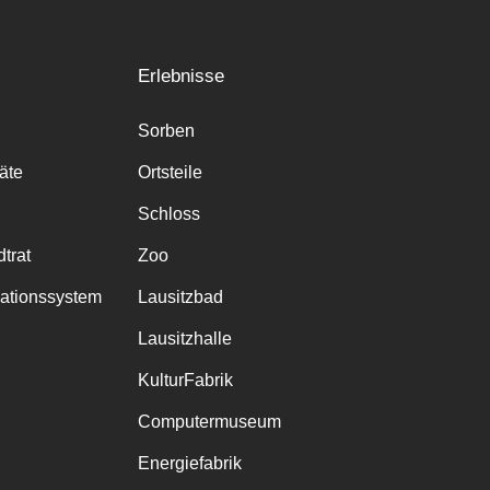
Erlebnisse
Sorben
räte
Ortsteile
Schloss
trat
Zoo
mationssystem
Lausitzbad
Lausitzhalle
KulturFabrik
Computermuseum
Energiefabrik