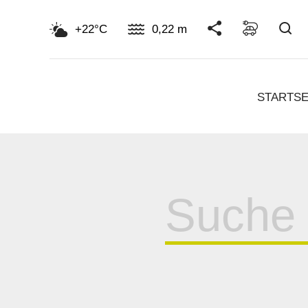
Su
+22°C
0,22 m
STARTSE
Suche
für: