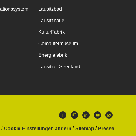
mationssystem
Lausitzbad
Lausitzhalle
KulturFabrik
Computermuseum
Energiefabrik
Lausitzer Seenland
Cookie-Einstellungen ändern
Sitemap
Presse