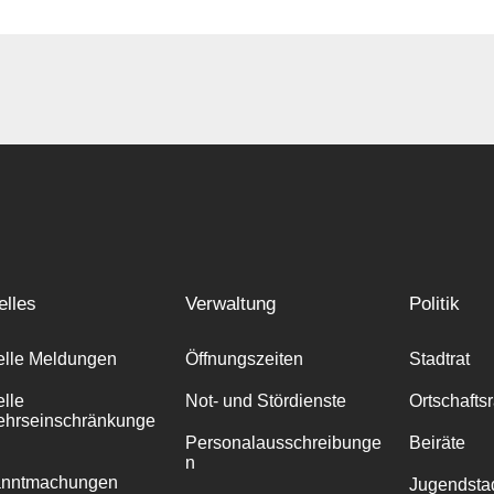
elles
Verwaltung
Politik
elle Meldungen
Öffnungszeiten
Stadtrat
elle
Not- und Stördienste
Ortschafts
ehrseinschränkunge
Personalausschreibunge
Beiräte
n
anntmachungen
Jugendstad