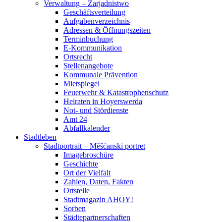
Verwaltung – Zarjadnistwo
Geschäftsverteilung
Aufgabenverzeichnis
Adressen & Öffnungszeiten
Terminbuchung
E-Kommunikation
Ortsrecht
Stellenangebote
Kommunale Prävention
Mietspiegel
Feuerwehr & Katastrophenschutz
Heiraten in Hoyerswerda
Not- und Stördienste
Amt 24
Abfallkalender
Stadtleben
Stadtportrait – Měšćanski portret
Imagebroschüre
Geschichte
Ort der Vielfalt
Zahlen, Daten, Fakten
Ortsteile
Stadtmagazin AHOY!
Sorben
Städtepartnerschaften