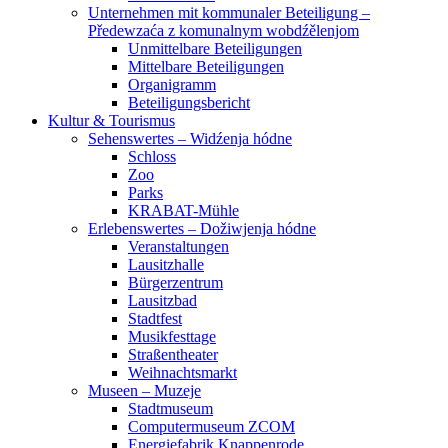
Unternehmen mit kommunaler Beteiligung –
Předewzaća z komunalnym wobdźělenjom
Unmittelbare Beteiligungen
Mittelbare Beteiligungen
Organigramm
Beteiligungsbericht
Kultur & Tourismus
Sehenswertes – Widźenja hódne
Schloss
Zoo
Parks
KRABAT-Mühle
Erlebenswertes – Dožiwjenja hódne
Veranstaltungen
Lausitzhalle
Bürgerzentrum
Lausitzbad
Stadtfest
Musikfesttage
Straßentheater
Weihnachtsmarkt
Museen – Muzeje
Stadtmuseum
Computermuseum ZCOM
Energiefabrik Knappenrode