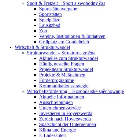
Sport & Freizeit – Sport a swobodny čas
Sportstättenvergabe
Sportstätten
Spielplätze
Lausitzbad
Zoo
Vereine, Institutionen & Initiativen
Grillplatz am Gondelteich
Wirtschaft & Strukturwandel
Strukturwandel – Strukturna změna
Aktuelles zum Strukturwandel
Häufig gestellte Fragen
Projektteam Strukturwandel
Projekte & Maßnahmen
Förderprogramme
Kommunikationsstrategie
Wirtschaftsförderung – Hospodarske spěchowanje
Aktuelle Informationen
Ausschreibungen
Unternehmensservice
Investieren in Hoyerswerda
Zurück nach Hoyerswerda
Spätschicht der Unternehmen
Klima und Energie
E-Ladesäulen