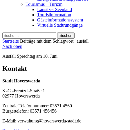
Tourismus – Turizm
Lausitzer Seenland
Touristinformation
Gästeinformationssystem
Virtuelle Stadtrundgänge
Suche
Schliessen
für:
Startseite
Beiträge mit dem Schlagwort "ausfall"
Nach oben
Ausfall Sprechtag am 10. Juni
Kontakt
Stadt Hoyerswerda
S.-G.-Frentzel-Straße 1
02977 Hoyerswerda
Zentrale Telefonnummer: 03571 4560
Bürgertelefon: 03571 456456
E-Mail: verwaltung@hoyerswerda-stadt.de