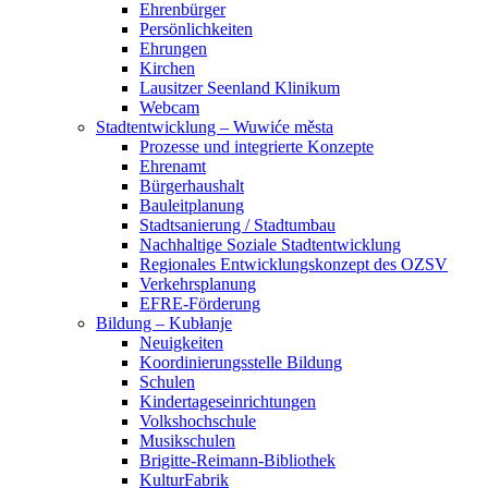
Ehrenbürger
Persönlichkeiten
Ehrungen
Kirchen
Lausitzer Seenland Klinikum
Webcam
Stadtentwicklung – Wuwiće města
Prozesse und integrierte Konzepte
Ehrenamt
Bürgerhaushalt
Bauleitplanung
Stadtsanierung / Stadtumbau
Nachhaltige Soziale Stadtentwicklung
Regionales Entwicklungskonzept des OZSV
Verkehrsplanung
EFRE-Förderung
Bildung – Kubłanje
Neuigkeiten
Koordinierungsstelle Bildung
Schulen
Kindertageseinrichtungen
Volkshochschule
Musikschulen
Brigitte-Reimann-Bibliothek
KulturFabrik