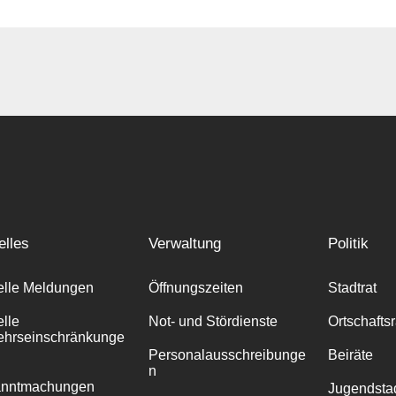
elles
Verwaltung
Politik
elle Meldungen
Öffnungszeiten
Stadtrat
elle
Not- und Stördienste
Ortschafts
ehrseinschränkunge
Personalausschreibunge
Beiräte
n
anntmachungen
Jugendstad