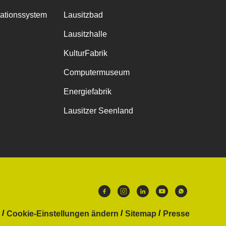
mationssystem
Lausitzbad
Lausitzhalle
KulturFabrik
Computermuseum
Energiefabrik
Lausitzer Seenland
Cookie-Einstellungen ändern
Sitemap
Presse