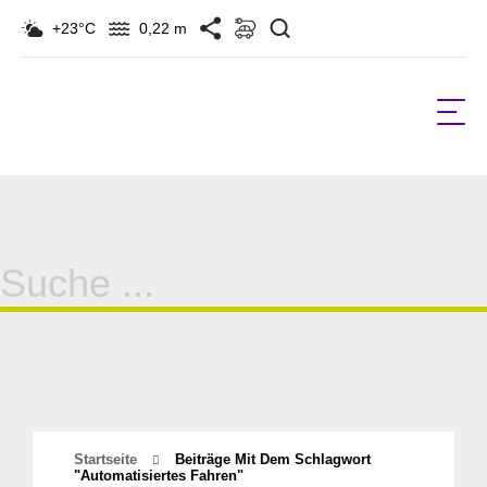
Suchen
+23°C
0,22 m
Suche
für:
Startseite
Beiträge Mit Dem Schlagwort
"automatisiertes Fahren"