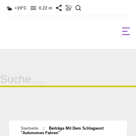
Suchen
+19°C
0,22 m
Suche
für:
Startseite
Beiträge Mit Dem Schlagwort
"autonomes Fahren"