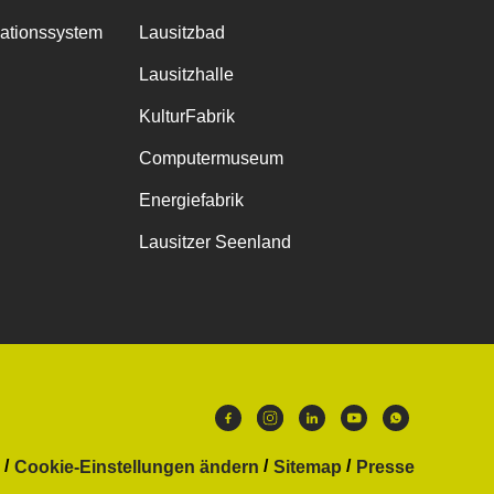
mationssystem
Lausitzbad
Lausitzhalle
KulturFabrik
Computermuseum
Energiefabrik
Lausitzer Seenland
Cookie-Einstellungen ändern
Sitemap
Presse