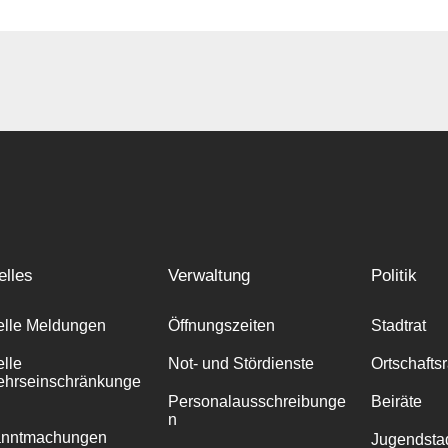
elles
Verwaltung
Politik
elle Meldungen
Öffnungszeiten
Stadtrat
elle
Not- und Stördienste
Ortschafts
ehrseinschränkunge
Personalausschreibunge
Beiräte
n
anntmachungen
Jugendstad