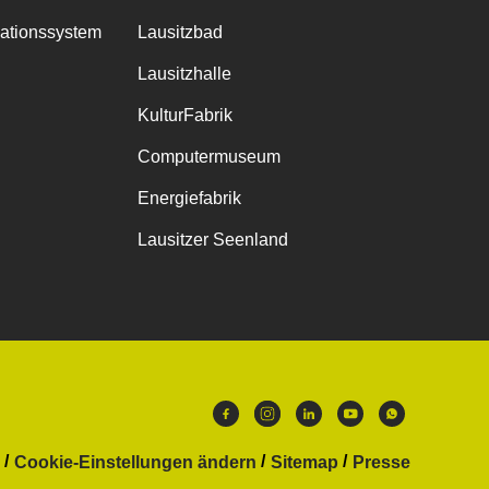
mationssystem
Lausitzbad
Lausitzhalle
KulturFabrik
Computermuseum
Energiefabrik
Lausitzer Seenland
Cookie-Einstellungen ändern
Sitemap
Presse