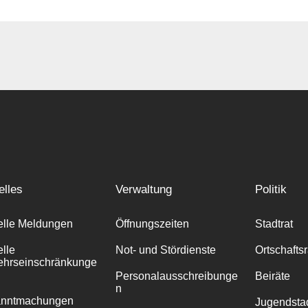
elles
Verwaltung
Politik
elle Meldungen
Öffnungszeiten
Stadtrat
elle
Not- und Stördienste
Ortschafts
ehrseinschränkunge
Personalausschreibunge
Beiräte
n
anntmachungen
Jugendstad