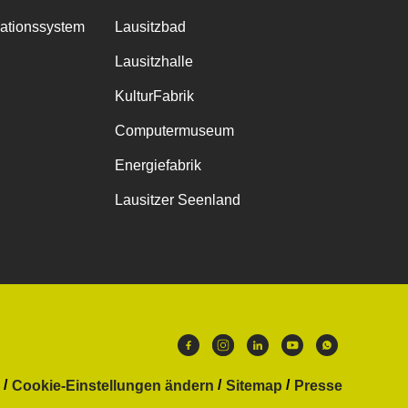
mationssystem
Lausitzbad
Lausitzhalle
KulturFabrik
Computermuseum
Energiefabrik
Lausitzer Seenland
Cookie-Einstellungen ändern
Sitemap
Presse