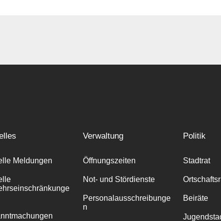
elles
Verwaltung
Politik
elle Meldungen
Öffnungszeiten
Stadtrat
elle
Not- und Stördienste
Ortschafts
ehrseinschränkunge
Personalausschreibunge
Beiräte
n
anntmachungen
Jugendstad