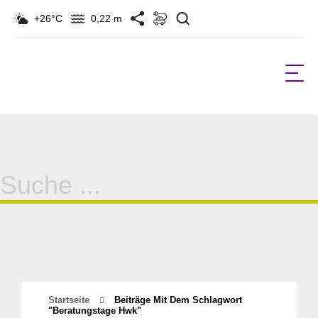
Suchen
+26°C
0,22 m
Suche
für:
Startseite
Beiträge Mit Dem Schlagwort
"beratungstage Hwk"