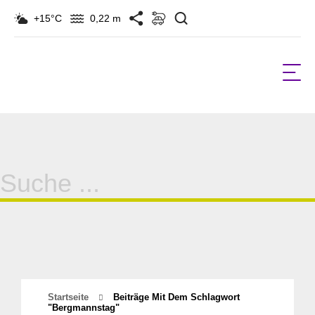
Suchen
+15°C
0,22 m
Suche
für:
Startseite
Beiträge Mit Dem Schlagwort
"Bergmannstag"