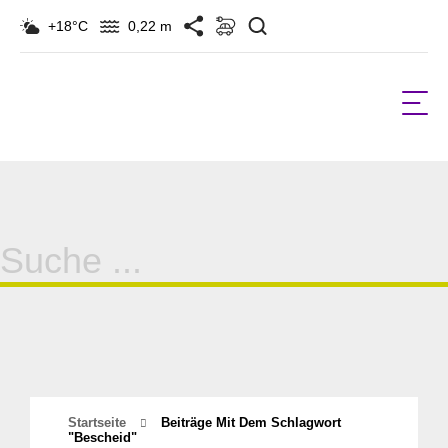
Suchen
+18°C
0,22 m
Suche
für:
Startseite
Beiträge Mit Dem Schlagwort
"bescheid"