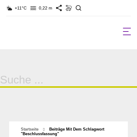
Suchen
+11°C
0,22 m
Suche
für:
Startseite
Beiträge Mit Dem Schlagwort
"Beschlussfassung"