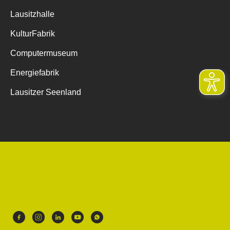
Lausitzhalle
KulturFabrik
Computermuseum
Energiefabrik
Lausitzer Seenland