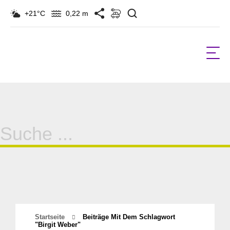
Suchen
+21°C
0,22 m
Suche
für:
Startseite
Beiträge Mit Dem Schlagwort
"birgit Weber"