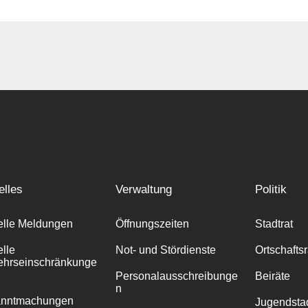
elles
Verwaltung
Politik
elle Meldungen
Öffnungszeiten
Stadtrat
elle
Not- und Stördienste
Ortschafts
ehrseinschränkunge
Personalausschreibunge
Beiräte
n
anntmachungen
Jugendstad