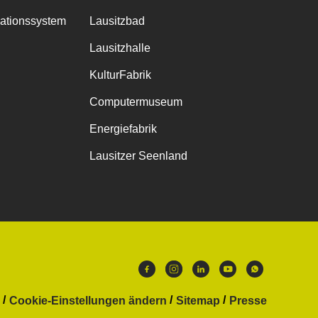
mationssystem
Lausitzbad
Lausitzhalle
KulturFabrik
Computermuseum
Energiefabrik
Lausitzer Seenland
Cookie-Einstellungen ändern
Sitemap
Presse