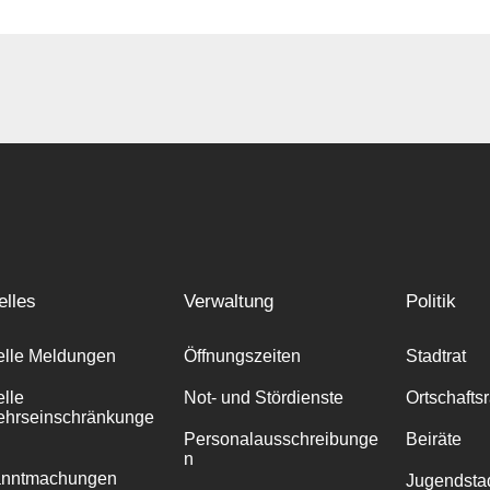
elles
Verwaltung
Politik
elle Meldungen
Öffnungszeiten
Stadtrat
elle
Not- und Stördienste
Ortschafts
ehrseinschränkunge
Personalausschreibunge
Beiräte
n
anntmachungen
Jugendstad