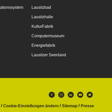
mationssystem
Lausitzbad
Lausitzhalle
KulturFabrik
Computermuseum
Energiefabrik
Lausitzer Seenland
Cookie-Einstellungen ändern
Sitemap
Presse