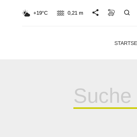
Su
+19°C
0,21 m
STARTSE
Suche
für: