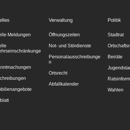
elles
Verwaltung
Politik
elle Meldungen
Öffnungszeiten
Stadtrat
elle
Not- und Stördienste
Ortschafts
ehrseinschränkunge
Personalausschreibunge
Beiräte
n
anntmachungen
Jugendstad
Ortsrecht
chreibungen
Ratsinfor
Abfallkalender
bilienangebote
Wahlen
blatt