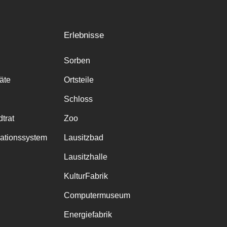
Erlebnisse
Sorben
räte
Ortsteile
Schloss
trat
Zoo
mationssystem
Lausitzbad
Lausitzhalle
KulturFabrik
Computermuseum
Energiefabrik