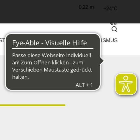
0,22 m
+24°C
Suchen
 STRUKTURWANDEL
KULTUR & TOURISMUS