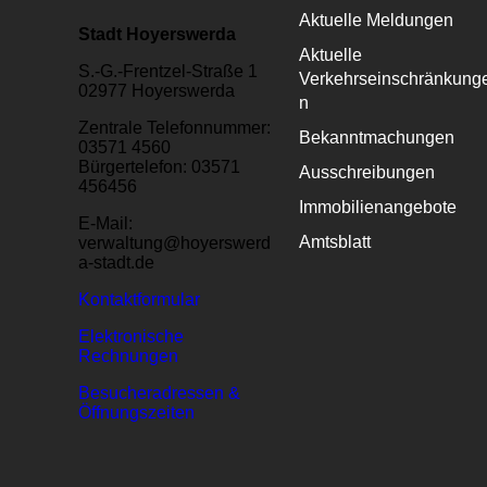
Aktuelle Meldungen
Stadt Hoyerswerda
Aktuelle
S.-G.-Frentzel-Straße 1
Verkehrseinschränkung
02977 Hoyerswerda
n
Zentrale Telefonnummer:
Bekanntmachungen
03571 4560
Bürgertelefon: 03571
Ausschreibungen
456456
Immobilienangebote
E-Mail:
Amtsblatt
verwaltung@hoyerswerd
a-stadt.de
Kontaktformular
Elektronische
Rechnungen
Besucheradressen &
Öffnungszeiten