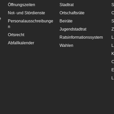
Öffnungszeiten
Stadtrat
S
Not- und Stördienste
Ortschaftsräte
O
e
Personalausschreibunge
Beiräte
S
n
Jugendstadtrat
Z
Ortsrecht
Ratsinformationssystem
L
Abfallkalender
Wahlen
L
K
C
E
L