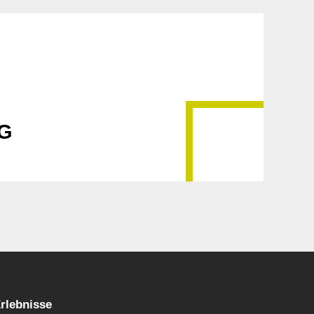
5G
rlebnisse