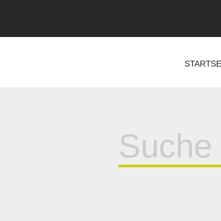
STARTSE
Suche
für: